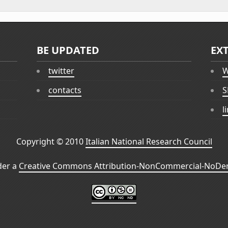
BE UPDATED
EX
twitter
W
contacts
S
l
Copyright © 2010
Italian National Research Council
der a
Creative Commons Attribution-NonCommercial-NoDeri