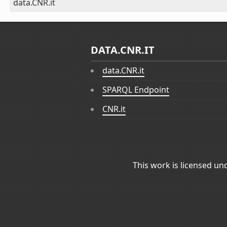
data.CNR.it
DATA.CNR.IT
data.CNR.it
SPARQL Endpoint
CNR.it
This work is licensed un