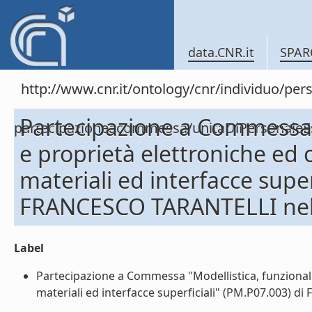
data.CNR.it
SPAR
http://www.cnr.it/ontology/cnr/individuo/per
Partecipazione a Commessa "
partecipazioneacommessa/unitaDiPersonal
e proprietà elettroniche ed o
materiali ed interfacce super
FRANCESCO TARANTELLI nel
Label
Partecipazione a Commessa "Modellistica, funzionaliz
materiali ed interfacce superficiali" (PM.P07.003) d