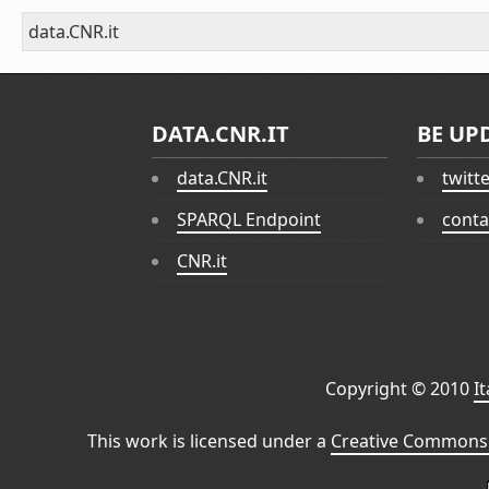
data.CNR.it
DATA.CNR.IT
BE UP
data.CNR.it
twitt
SPARQL Endpoint
conta
CNR.it
Copyright © 2010
I
This work is licensed under a
Creative Commons 