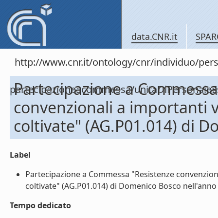
data.CNR.it
SPAR
http://www.cnr.it/ontology/cnr/individuo/per
Partecipazione a Commessa 
partecipazioneacommessa/unitaDiPersonal
convenzionali a importanti vi
coltivate" (AG.P01.014) di 
Label
Partecipazione a Commessa "Resistenze convenzionali
coltivate" (AG.P01.014) di Domenico Bosco nell'anno 2
Tempo dedicato