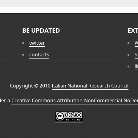
BE UPDATED
EX
twitter
W
contacts
S
l
Copyright © 2010
Italian National Research Council
der a
Creative Commons Attribution-NonCommercial-NoDeri