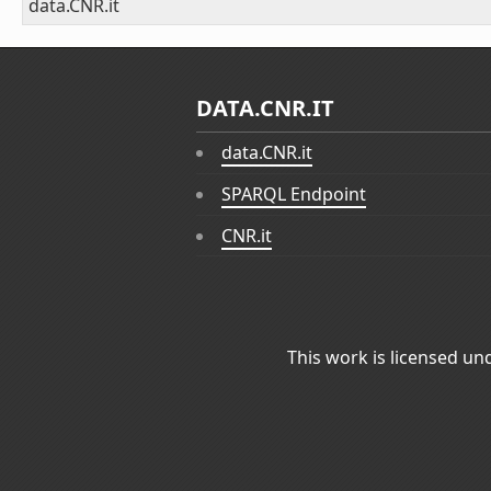
data.CNR.it
DATA.CNR.IT
data.CNR.it
SPARQL Endpoint
CNR.it
This work is licensed un