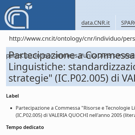
data.CNR.it
SPAR
http://www.cnr.it/ontology/cnr/individuo/per
Partecipazione a Commessa 
partecipazioneacommessa/unitaDiPersonal
Linguistiche: standardizzazi
strategie" (IC.P02.005) di 
Label
Partecipazione a Commessa "Risorse e Tecnologie Ling
(IC.P02.005) di VALERIA QUOCHI nell'anno 2005 (litera
Tempo dedicato