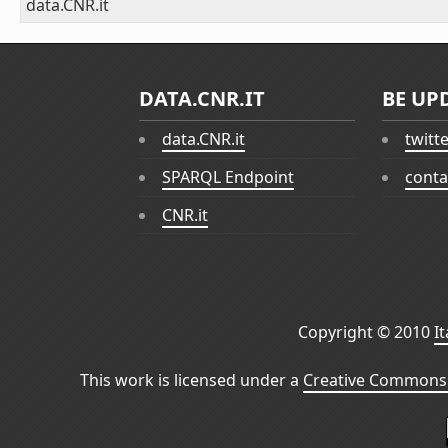
data.CNR.it
DATA.CNR.IT
BE UP
data.CNR.it
twitt
SPARQL Endpoint
conta
CNR.it
Copyright © 2010
I
This work is licensed under a
Creative Commons 