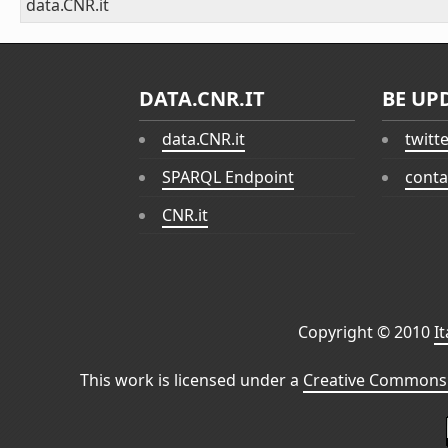
data.CNR.it
DATA.CNR.IT
BE UP
data.CNR.it
twitt
SPARQL Endpoint
conta
CNR.it
Copyright © 2010
I
This work is licensed under a
Creative Commons 