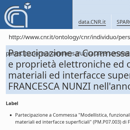
data.CNR.it
SPAR
http://www.cnr.it/ontology/cnr/individuo/per
Partecipazione a Commessa "
partecipazioneacommessa/unitaDiPersonal
e proprietà elettroniche ed o
materiali ed interfacce super
FRANCESCA NUNZI nell'ann
Label
Partecipazione a Commessa "Modellistica, funzionaliz
materiali ed interfacce superficiali" (PM.P07.003) di