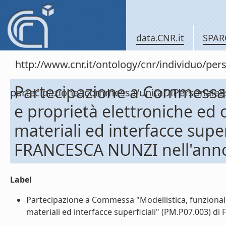
data.CNR.it
SPAR
http://www.cnr.it/ontology/cnr/individuo/per
Partecipazione a Commessa "
partecipazioneacommessa/unitaDiPersonal
e proprietà elettroniche ed o
materiali ed interfacce super
FRANCESCA NUNZI nell'ann
Label
Partecipazione a Commessa "Modellistica, funzionaliz
materiali ed interfacce superficiali" (PM.P07.003) di