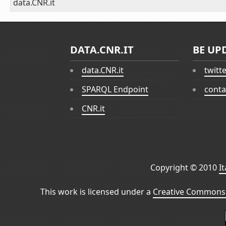
data.CNR.it
DATA.CNR.IT
BE UP
data.CNR.it
twitt
SPARQL Endpoint
conta
CNR.it
Copyright © 2010
I
This work is licensed under a
Creative Commons 