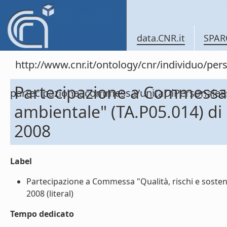
data.CNR.it
SPAR
http://www.cnr.it/ontology/cnr/individuo/per
Partecipazione a Commessa "Q
partecipazioneacommessa/unitaDiPersonal
ambientale" (TA.P05.014) d
2008
Label
Partecipazione a Commessa "Qualità, rischi e soste
2008 (literal)
Tempo dedicato