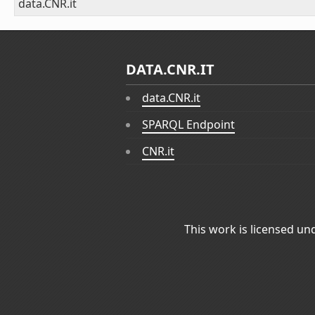
data.CNR.it
DATA.CNR.IT
data.CNR.it
SPARQL Endpoint
CNR.it
This work is licensed un