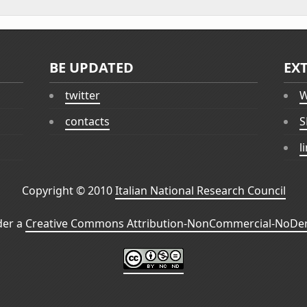
BE UPDATED
EX
twitter
W
contacts
S
l
Copyright © 2010
Italian National Research Council
der a
Creative Commons Attribution-NonCommercial-NoDeri