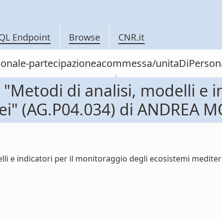
QL Endpoint
Browse
CNR.it
personale-partecipazioneacommessa/unitaDiPer
etodi di analisi, modelli e in
nei" (AG.P04.034) di ANDREA 
lli e indicatori per il monitoraggio degli ecosistemi medi