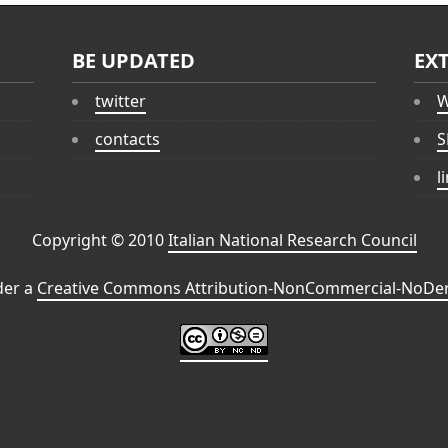
BE UPDATED
EX
twitter
W
contacts
S
l
Copyright © 2010
Italian National Research Council
der a
Creative Commons Attribution-NonCommercial-NoDeri