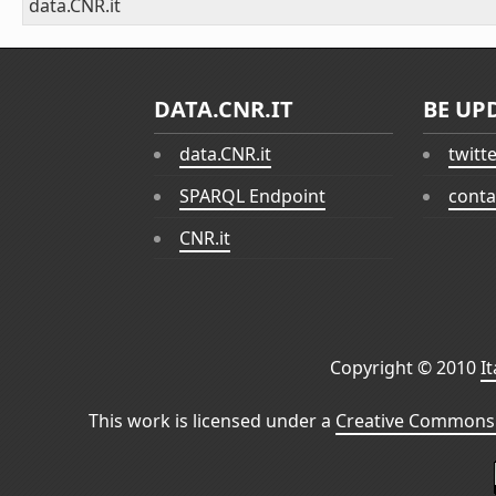
data.CNR.it
DATA.CNR.IT
BE UP
data.CNR.it
twitt
SPARQL Endpoint
conta
CNR.it
Copyright © 2010
I
This work is licensed under a
Creative Commons 