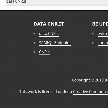
data.CNR.it
DATA.CNR.IT
BE UP
data.CNR.it
twitt
SPARQL Endpoint
conta
CNR.it
Copyright © 2010
I
This work is licensed under a
Creative Commons 