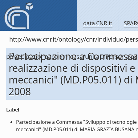
data.CNR.it
SPAR
http://www.cnr.it/ontology/cnr/individuo/per
Partecipazione a Commessa 
partecipazioneacommessa/unitaDiPersonal
realizzazione di dispositivi e
meccanici" (MD.P05.011) d
2008
Label
Partecipazione a Commessa "Sviluppo di tecnologie e r
meccanici" (MD.P05.011) di MARIA GRAZIA BUSANA nel