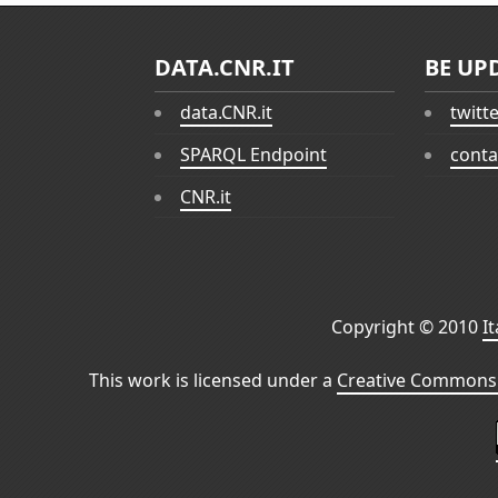
DATA.CNR.IT
BE UP
data.CNR.it
twitt
SPARQL Endpoint
conta
CNR.it
Copyright © 2010
I
This work is licensed under a
Creative Commons 