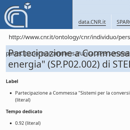
data.CNR.it
SPAR
http://www.cnr.it/ontology/cnr/individuo/per
Partecipazione a Commessa "
partecipazioneacommessa/unitaDiPersonal
energia" (SP.P02.002) di S
Label
Partecipazione a Commessa "Sistemi per la convers
(literal)
Tempo dedicato
0.92 (literal)