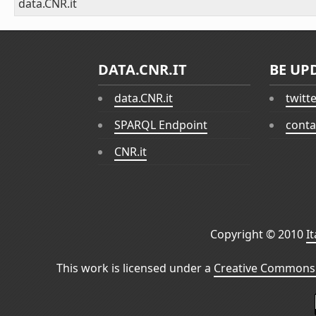
data.CNR.it
DATA.CNR.IT
BE UP
data.CNR.it
twitt
SPARQL Endpoint
conta
CNR.it
Copyright © 2010
I
This work is licensed under a
Creative Commons 