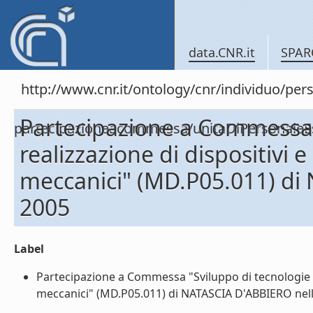
data.CNR.it
SPAR
http://www.cnr.it/ontology/cnr/individuo/per
Partecipazione a Commessa 
partecipazioneacommessa/unitaDiPersonal
realizzazione di dispositivi e
meccanici" (MD.P05.011) di
2005
Label
Partecipazione a Commessa "Sviluppo di tecnologie e r
meccanici" (MD.P05.011) di NATASCIA D'ABBIERO nell'