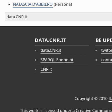
NATASCIA D'ABBIERO
(Persona)
data.CNR.it
DATA.CNR.IT
BE UP
data.CNR.it
twitt
SPARQL Endpoint
conta
CNR.it
Copyright © 2010
I
This work is licensed under a
Creative Commons 