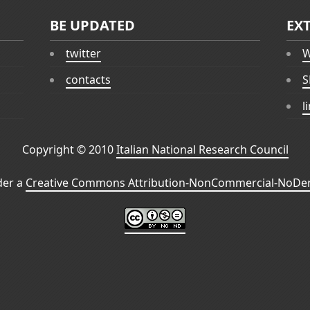
BE UPDATED
EX
twitter
W
contacts
S
l
Copyright © 2010
Italian National Research Council
der a
Creative Commons Attribution-NonCommercial-NoDeri