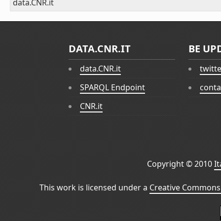
data.CNR.it
DATA.CNR.IT
BE UP
data.CNR.it
twitt
SPARQL Endpoint
conta
CNR.it
Copyright © 2010
I
This work is licensed under a
Creative Commons 