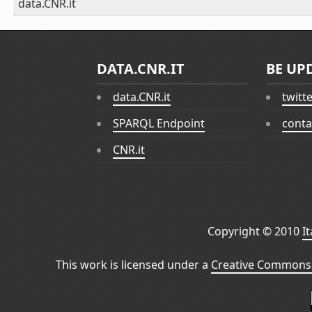
data.CNR.it
DATA.CNR.IT
BE UP
data.CNR.it
twitt
SPARQL Endpoint
conta
CNR.it
Copyright © 2010
I
This work is licensed under a
Creative Commons 