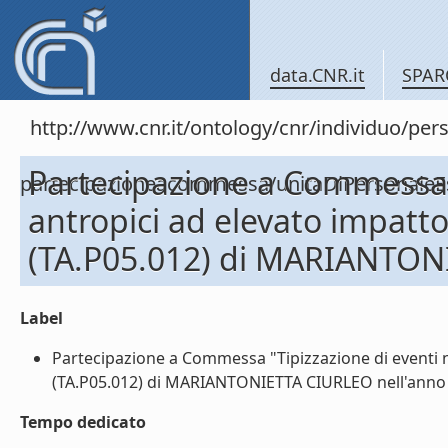
data.CNR.it
SPAR
http://www.cnr.it/ontology/cnr/individuo/per
Partecipazione a Commessa "
partecipazioneacommessa/unitaDiPersonal
antropici ad elevato impatt
(TA.P05.012) di MARIANTON
Label
Partecipazione a Commessa "Tipizzazione di eventi n
(TA.P05.012) di MARIANTONIETTA CIURLEO nell'anno 2
Tempo dedicato