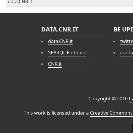
data.CNR.it
DATA.CNR.IT
BE UP
data.CNR.it
twitt
SPARQL Endpoint
conta
CNR.it
Copyright © 2010
I
This work is licensed under a
Creative Commons 