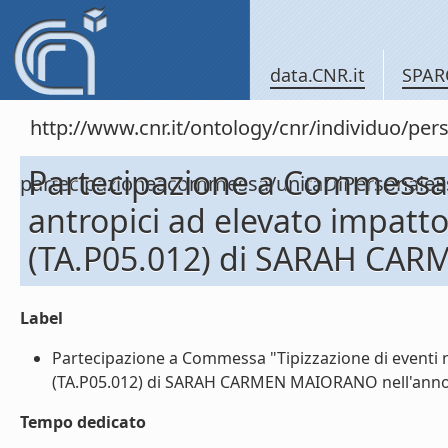
data.CNR.it
SPAR
http://www.cnr.it/ontology/cnr/individuo/per
Partecipazione a Commessa "
partecipazioneacommessa/unitaDiPersonal
antropici ad elevato impatt
(TA.P05.012) di SARAH CA
Label
Partecipazione a Commessa "Tipizzazione di eventi n
(TA.P05.012) di SARAH CARMEN MAIORANO nell'anno 2
Tempo dedicato