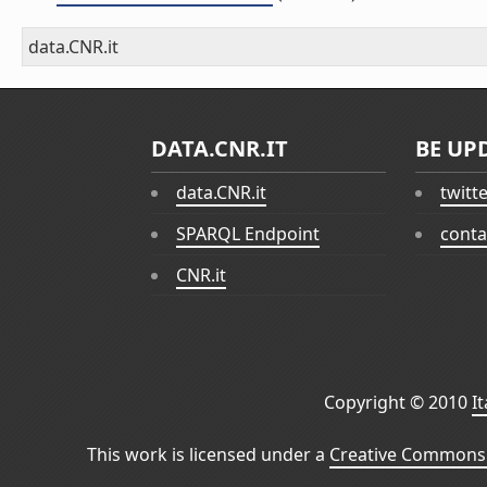
data.CNR.it
DATA.CNR.IT
BE UP
data.CNR.it
twitt
SPARQL Endpoint
conta
CNR.it
Copyright © 2010
I
This work is licensed under a
Creative Commons 