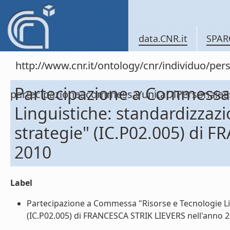
data.CNR.it
SPAR
http://www.cnr.it/ontology/cnr/individuo/per
Partecipazione a Commessa 
partecipazioneacommessa/unitaDiPersonal
Linguistiche: standardizzazi
strategie" (IC.P02.005) di 
2010
Label
Partecipazione a Commessa "Risorse e Tecnologie Ling
(IC.P02.005) di FRANCESCA STRIK LIEVERS nell'anno 20