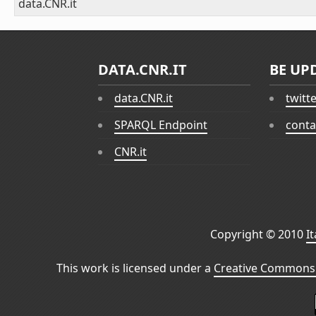
data.CNR.it
DATA.CNR.IT
BE UP
data.CNR.it
twitt
SPARQL Endpoint
conta
CNR.it
Copyright © 2010
I
This work is licensed under a
Creative Commons 