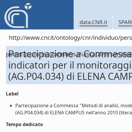
data.CNR.it
SPAR
http://www.cnr.it/ontology/cnr/individuo/per
Partecipazione a Commessa "
partecipazioneacommessa/unitaDiPersonal
indicatori per il monitoragg
(AG.P04.034) di ELENA CAMP
Label
Partecipazione a Commessa "Metodi di analisi, modell
(AG.P04.034) di ELENA CAMPUS nell'anno 2010 (litera
Tempo dedicato