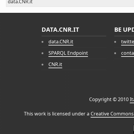
data.CNR.it
DATA.CNR.IT
BE UP
data.CNR.it
twitt
SPARQL Endpoint
conta
CNR.it
Copyright © 2010
I
This work is licensed under a
Creative Commons 