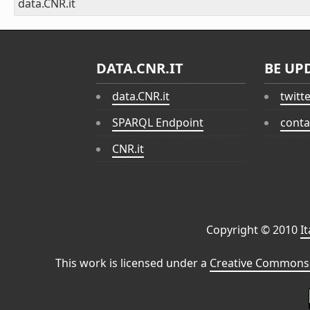
data.CNR.it
DATA.CNR.IT
BE UP
data.CNR.it
twitt
SPARQL Endpoint
conta
CNR.it
Copyright © 2010
I
This work is licensed under a
Creative Commons 