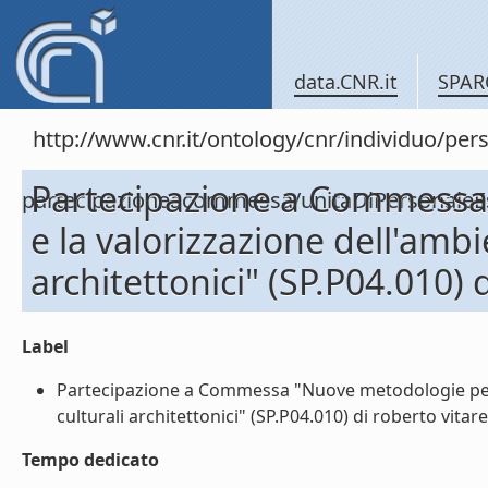
data.CNR.it
SPAR
http://www.cnr.it/ontology/cnr/individuo/per
Partecipazione a Commessa 
partecipazioneacommessa/unitaDiPersonal
e la valorizzazione dell'ambi
architettonici" (SP.P04.010) d
Label
Partecipazione a Commessa "Nuove metodologie per l'
culturali architettonici" (SP.P04.010) di roberto vitarel
Tempo dedicato