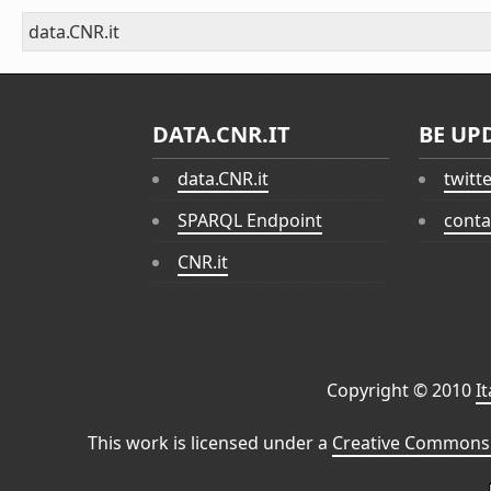
data.CNR.it
DATA.CNR.IT
BE UP
data.CNR.it
twitt
SPARQL Endpoint
conta
CNR.it
Copyright © 2010
I
This work is licensed under a
Creative Commons 