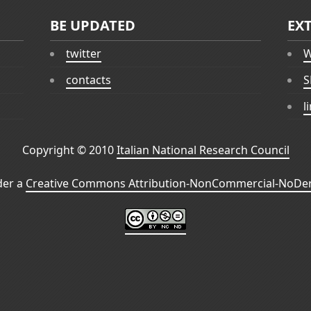
BE UPDATED
EX
twitter
W
contacts
S
l
Copyright © 2010
Italian National Research Council
der a
Creative Commons Attribution-NonCommercial-NoDeri