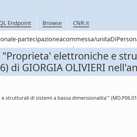
QL Endpoint
Browse
CNR.it
personale-partecipazioneacommessa/unitaDiPer
roprieta' elettroniche e strut
6) di GIORGIA OLIVIERI nell'a
 strutturali di sistemi a bassa dimensionalita'" (MD.P06.016