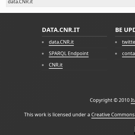
data.CNR.it
DATA.CNR.IT
BE UP
data.CNR.it
twitt
SPARQL Endpoint
conta
CNR.it
Copyright © 2010
I
This work is licensed under a
Creative Commons 