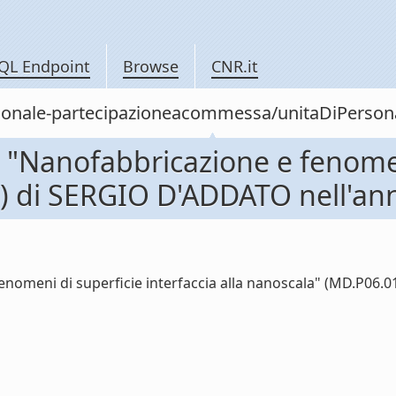
QL Endpoint
Browse
CNR.it
personale-partecipazioneacommessa/unitaDiPer
Nanofabbricazione e fenomeni
3) di SERGIO D'ADDATO nell'an
omeni di superficie interfaccia alla nanoscala" (MD.P06.01