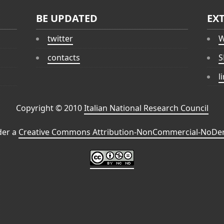
BE UPDATED
EX
twitter
W
contacts
S
l
Copyright © 2010
Italian National Research Council
der a
Creative Commons Attribution-NonCommercial-NoDeri