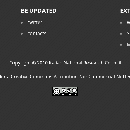
BE UPDATED
EX
twitter
W
contacts
S
l
Copyright © 2010
Italian National Research Council
der a
Creative Commons Attribution-NonCommercial-NoDeri