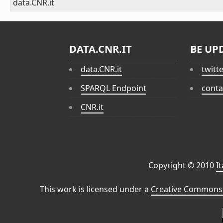
data.CNR.it
DATA.CNR.IT
BE UP
data.CNR.it
twitt
SPARQL Endpoint
conta
CNR.it
Copyright © 2010
I
This work is licensed under a
Creative Commons 