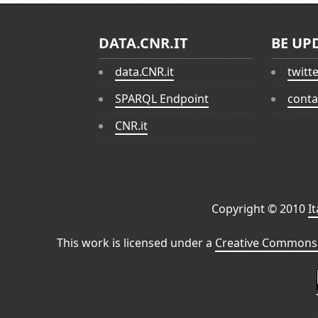
DATA.CNR.IT
BE UP
data.CNR.it
twitt
SPARQL Endpoint
conta
CNR.it
Copyright © 2010
I
This work is licensed under a
Creative Commons 