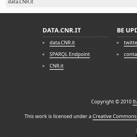
data.CNR.it
DATA.CNR.IT
BE UP
data.CNR.it
twitt
SPARQL Endpoint
conta
CNR.it
Copyright © 2010
I
This work is licensed under a
Creative Commons 