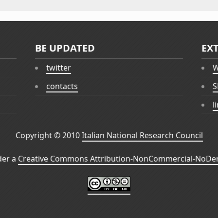
BE UPDATED
EX
twitter
W
contacts
S
l
Copyright © 2010
Italian National Research Council
der a
Creative Commons Attribution-NonCommercial-NoDeri