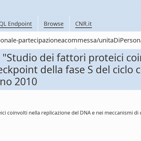
QL Endpoint
Browse
CNR.it
personale-partecipazioneacommessa/unitaDiPer
tudio dei fattori proteici coin
point della fase S del ciclo ce
no 2010
i coinvolti nella replicazione del DNA e nei meccanismi di ch