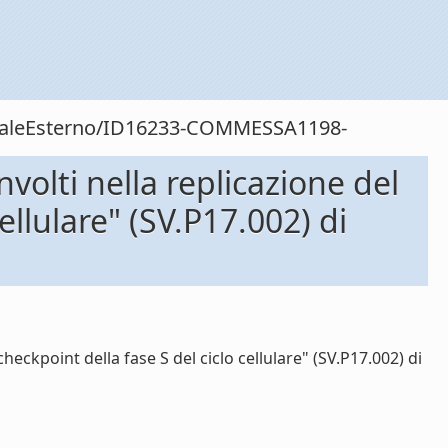
sonaleEsterno/ID16233-COMMESSA1198-
volti nella replicazione del
llulare" (SV.P17.002) di
eckpoint della fase S del ciclo cellulare" (SV.P17.002) di