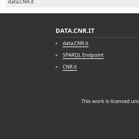
data.CNR.it
DATA.CNR.IT
data.CNR.it
SPARQL Endpoint
CNR.it
This work is licensed un