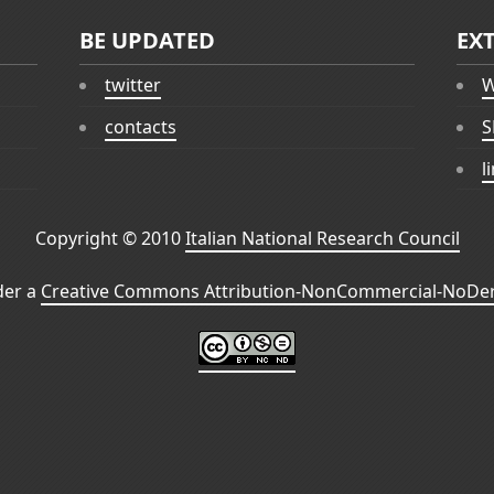
BE UPDATED
EX
twitter
W
contacts
S
l
Copyright © 2010
Italian National Research Council
der a
Creative Commons Attribution-NonCommercial-NoDeri