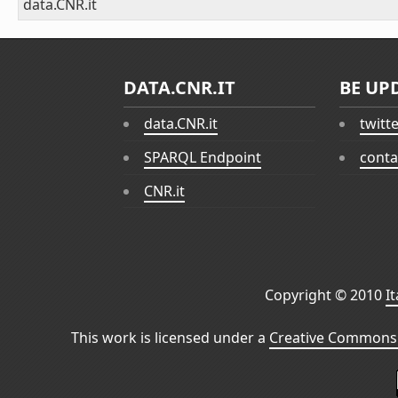
data.CNR.it
DATA.CNR.IT
BE UP
data.CNR.it
twitt
SPARQL Endpoint
conta
CNR.it
Copyright © 2010
I
This work is licensed under a
Creative Commons 