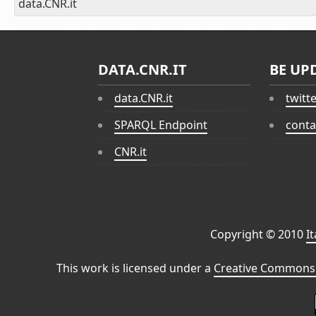
data.CNR.it
DATA.CNR.IT
BE UP
data.CNR.it
twitt
SPARQL Endpoint
conta
CNR.it
Copyright © 2010
I
This work is licensed under a
Creative Commons 