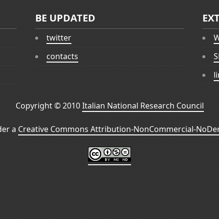
BE UPDATED
EX
twitter
W
contacts
S
l
Copyright © 2010
Italian National Research Council
der a
Creative Commons Attribution-NonCommercial-NoDeri