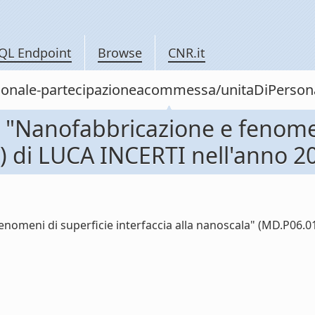
QL Endpoint
Browse
CNR.it
personale-partecipazioneacommessa/unitaDiPer
Nanofabbricazione e fenomeni
) di LUCA INCERTI nell'anno 2
meni di superficie interfaccia alla nanoscala" (MD.P06.013)