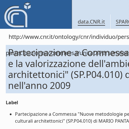
data.CNR.it
SPAR
http://www.cnr.it/ontology/cnr/individuo/per
Partecipazione a Commessa 
partecipazioneacommessa/unitaDiPersonal
e la valorizzazione dell'ambi
architettonici" (SP.P04.01
nell'anno 2009
Label
Partecipazione a Commessa "Nuove metodologie per l'
culturali architettonici" (SP.P04.010) di MARIO PANT