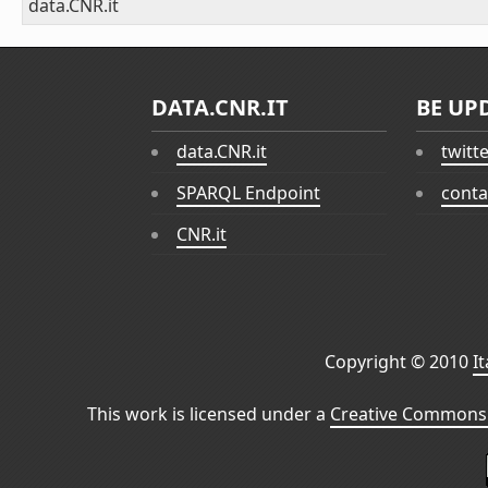
data.CNR.it
DATA.CNR.IT
BE UP
data.CNR.it
twitt
SPARQL Endpoint
conta
CNR.it
Copyright © 2010
I
This work is licensed under a
Creative Commons 