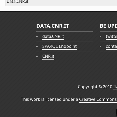
data.CNR.it
DATA.CNR.IT
BE UP
data.CNR.it
twitt
SPARQL Endpoint
conta
CNR.it
Copyright © 2010
I
This work is licensed under a
Creative Commons 