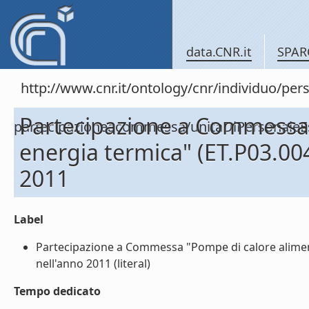
data.CNR.it
SPAR
http://www.cnr.it/ontology/cnr/individuo/per
Partecipazione a Commessa 
partecipazioneacommessa/unitaDiPersonal
energia termica" (ET.P03.0
2011
Label
Partecipazione a Commessa "Pompe di calore alimen
nell'anno 2011 (literal)
Tempo dedicato