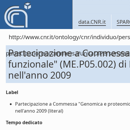
data.CNR.it
SPAR
http://www.cnr.it/ontology/cnr/individuo/per
Partecipazione a Commessa 
partecipazioneacommessa/unitaDiPersonal
funzionale" (ME.P05.002) d
nell'anno 2009
Label
Partecipazione a Commessa "Genomica e proteomica
nell'anno 2009 (literal)
Tempo dedicato