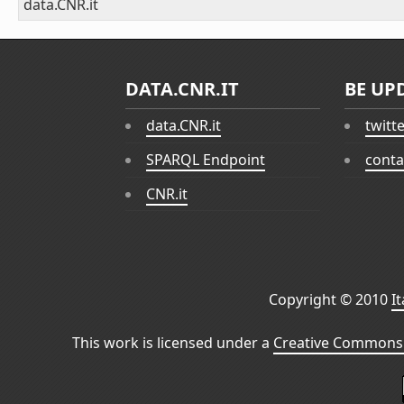
data.CNR.it
DATA.CNR.IT
BE UP
data.CNR.it
twitt
SPARQL Endpoint
conta
CNR.it
Copyright © 2010
I
This work is licensed under a
Creative Commons 