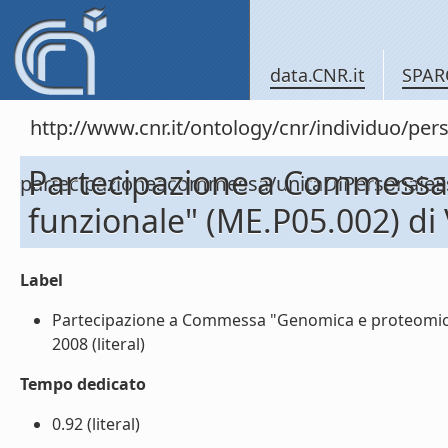
data.CNR.it
SPAR
http://www.cnr.it/ontology/cnr/individuo/per
Partecipazione a Commessa 
partecipazioneacommessa/unitaDiPersonal
funzionale" (ME.P05.002) di
Label
Partecipazione a Commessa "Genomica e proteomica c
2008 (literal)
Tempo dedicato
0.92 (literal)