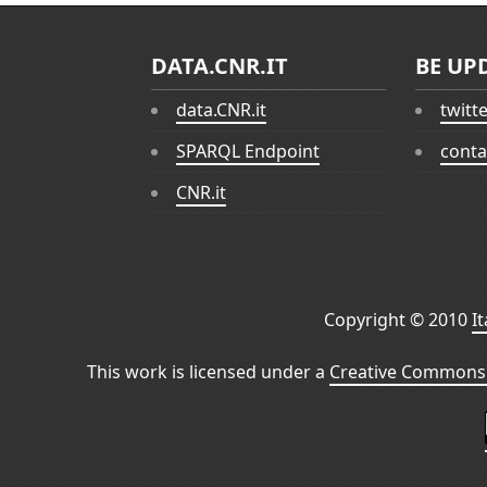
DATA.CNR.IT
BE UP
data.CNR.it
twitt
SPARQL Endpoint
conta
CNR.it
Copyright © 2010
I
This work is licensed under a
Creative Commons 