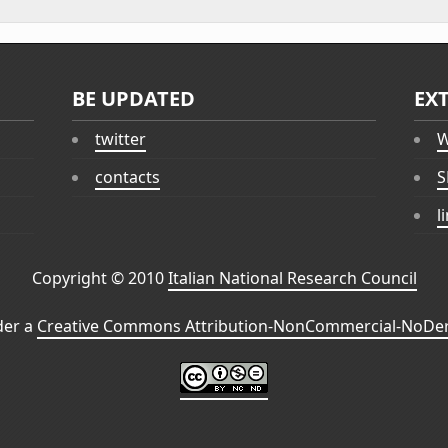
BE UPDATED
EX
twitter
W
contacts
S
l
Copyright © 2010
Italian National Research Council
der a
Creative Commons Attribution-NonCommercial-NoDeri