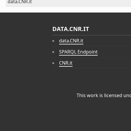
data.CNR.it
DATA.CNR.IT
data.CNR.it
SPARQL Endpoint
CNR.it
This work is licensed un