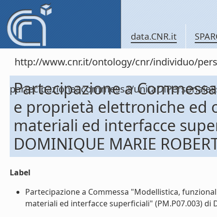
data.CNR.it
SPAR
http://www.cnr.it/ontology/cnr/individuo/per
Partecipazione a Commessa "
partecipazioneacommessa/unitaDiPersonal
e proprietà elettroniche ed o
materiali ed interfacce super
DOMINIQUE MARIE ROBERTO
Label
Partecipazione a Commessa "Modellistica, funzionaliz
materiali ed interfacce superficiali" (PM.P07.003) 