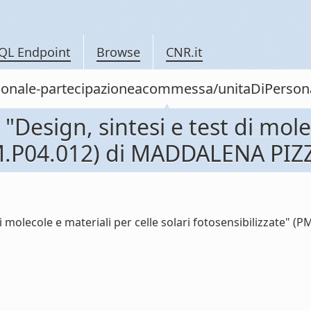
QL Endpoint
Browse
CNR.it
personale-partecipazioneacommessa/unitaDiPer
esign, sintesi e test di molec
(PM.P04.012) di MADDALENA PIZ
i molecole e materiali per celle solari fotosensibilizzate"