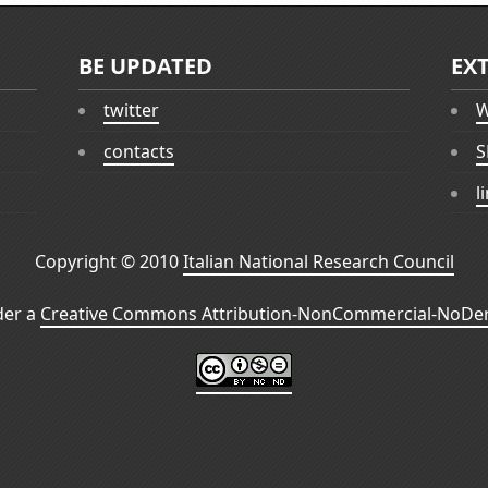
BE UPDATED
EX
twitter
W
contacts
S
l
Copyright © 2010
Italian National Research Council
der a
Creative Commons Attribution-NonCommercial-NoDeri