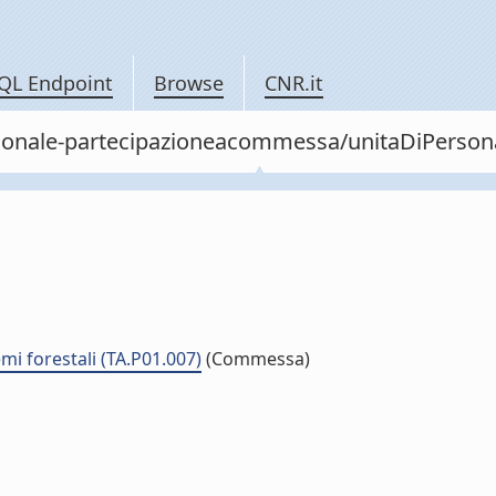
QL Endpoint
Browse
CNR.it
personale-partecipazioneacommessa/unitaDiPer
mi forestali (TA.P01.007)
(Commessa)