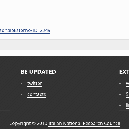
ersonaleEsterno/ID12249
BE UPDATED
EX
twitter
W
contacts
S
l
Copyright © 2010
Italian National Research Council