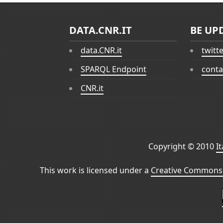
DATA.CNR.IT
BE UP
data.CNR.it
twitt
SPARQL Endpoint
conta
CNR.it
Copyright © 2010
I
This work is licensed under a
Creative Commons 