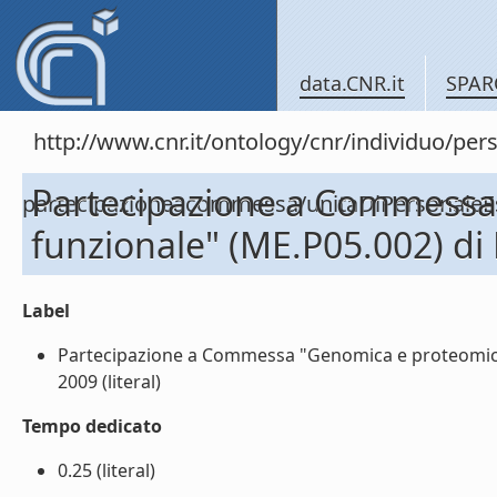
data.CNR.it
SPAR
http://www.cnr.it/ontology/cnr/individuo/per
Partecipazione a Commessa 
partecipazioneacommessa/unitaDiPersonal
funzionale" (ME.P05.002) d
Label
Partecipazione a Commessa "Genomica e proteomica 
2009 (literal)
Tempo dedicato
0.25 (literal)