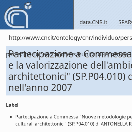
data.CNR.it
SPAR
http://www.cnr.it/ontology/cnr/individuo/per
Partecipazione a Commessa 
partecipazioneacommessa/unitaDiPersonal
e la valorizzazione dell'ambi
architettonici" (SP.P04.01
nell'anno 2007
Label
Partecipazione a Commessa "Nuove metodologie per l'
culturali architettonici" (SP.P04.010) di ANTONELLA R