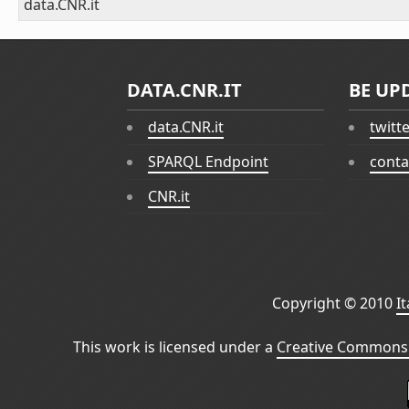
data.CNR.it
DATA.CNR.IT
BE UP
data.CNR.it
twitt
SPARQL Endpoint
conta
CNR.it
Copyright © 2010
I
This work is licensed under a
Creative Commons 